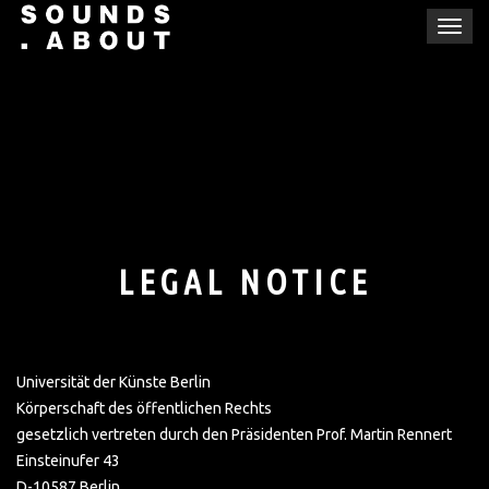
Skip
T
to
o
content
g
g
l
e
n
a
v
i
LEGAL NOTICE
g
a
t
i
Universität der Künste Berlin
o
Körperschaft des öffentlichen Rechts
n
gesetzlich vertreten durch den Präsidenten Prof. Martin Rennert
Einsteinufer 43
D-10587 Berlin